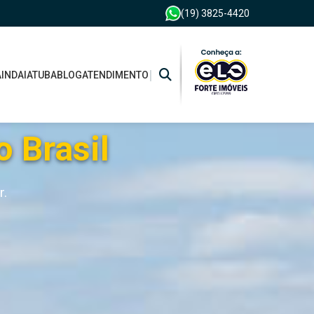
(19) 3825-4420
|
A
INDAIATUBA
BLOG
ATENDIMENTO
o Brasil
r.