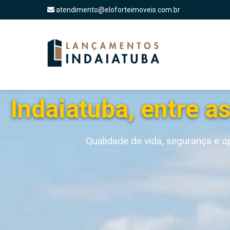
atendimento@eloforteimoveis.com.br
Indaiatuba, entre a
Qualidade de vida, segurança e op