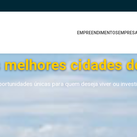
EMPREENDIMENTOS
EMPRES
s melhores cidades d
ortunidades únicas para quem deseja viver ou investi